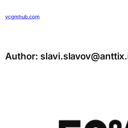
Skip
to
vcgmhub.com
content
Author:
slavi.slavov@anttix.