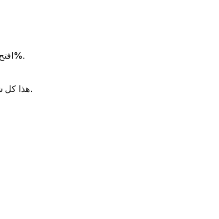
افت
بونص رصيد تداول 50%
.
هذا كل شيء. تتم إضافة رصيد التداول إلى حسابك قبل صفقتك التالية.