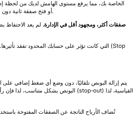
بشكل مناسب، والصمود خلال فترات التراجع (drawdown)، أو فتح صفقة ثانية دون التأثير على الصفقة الأولى. نفس الحساب، ولكن بأساس أقوى.
صفقات أكثر، ومجهود أقل في الإدارة.
لم يعد الاحتفاظ ب.
البونص بشكل (stop-out) القياسية، لذا
تُضاف الأرباح الناتجة عن الصفقات المفتوحة باستخد