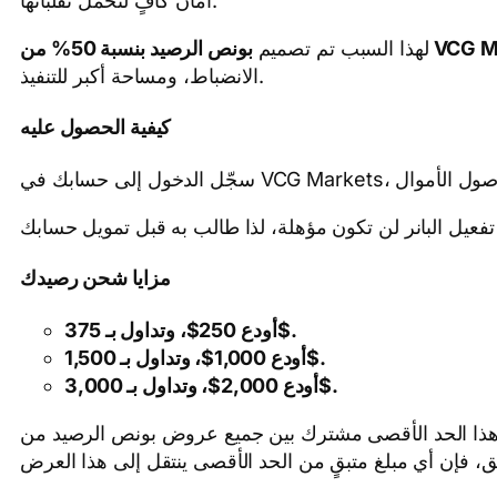
أمان كافٍ لتحمل تقلباتها.
لرصيد بنسبة 50% من
لهذا السبب تم تصميم
الانضباط، ومساحة أكبر للتنفيذ.
كيفية الحصول عليه
مزايا شحن رصيدك
أودع 250$، وتداول بـ 375$.
أودع 1,000$، وتداول بـ 1,500$.
أودع 2,000$، وتداول بـ 3,000$.
الحد الأقصى للبونص هو 1,000$ لكل إيداع مؤهل. هذا الحد الأقصى مشترك بين جميع عروض بونص الرصيد من VCG Markets — نص