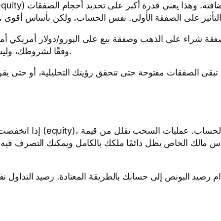
صفقة شراء على الذهب وصفقة بيع على اليورو/دولار أمريكي أم
أنت تدير حجم المخاطرة (exposure) وفقًا لشروطك، وليس وفقًا لقيود حسابك.
 متناسب، لذا فإن رأس مالك الخاص يظل دائمًا ملكك بالكامل ويمكنك التص
ام رصيد البونص إلى حسابك بالطريقة المعتادة. رصيد التداول ن