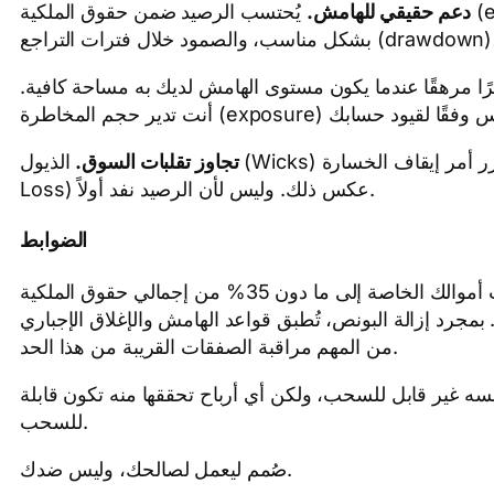
دعم حقيقي للهامش.
يُحتسب الرصيد ضمن حقوق الملكية (equity) الخاصة بك، مما يرفع مستوى الهامش لديك من لحظة إضافته. وهذا يعني قدرة أكبر على تحديد أحجام الصفقات
رًا مرهقًا عندما يكون مستوى الهامش لديك به مساحة كافية
تجاوز تقلبات السوق.
الذيول (Wicks) التي كانت تؤثر على حسابك المحدود تفقد تأثيرها. تبقى الصفقات مفتوحة حتى تتحقق رؤيتك التحليلية، أو حتى يقرر أمر إيقاف الخسارة (Stop
Loss) عكس ذلك. وليس لأن الرصيد نفد أولاً.
الضوابط
إذا انخفضت أموالك الخاصة إلى ما دون 35% من إجمالي حقوق الملكية (equity)، يتم إزالة البونص تلقائيًا، دون وضع أي ضغط إضافي على الحساب. عمليات السحب تقلل من قيمة
رف فيه. بمجرد إزالة البونص، تُطبق قواعد الهامش والإغلاق الإجباري
من المهم مراقبة الصفقات القريبة من هذا الحد.
فسه غير قابل للسحب، ولكن أي أرباح تحققها منه تكون قابلة
للسحب.
صُمم ليعمل لصالحك، وليس ضدك.