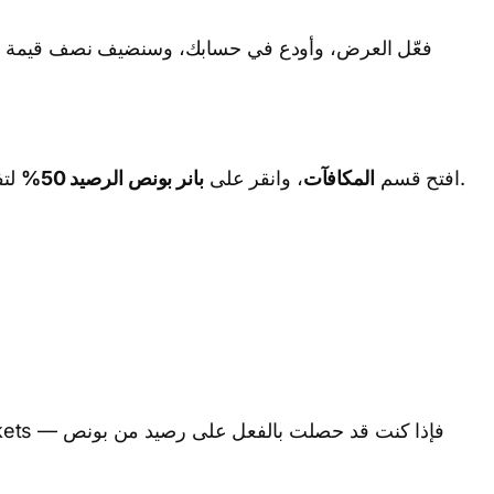
لتفعيل العرض. ثم قم بالإيداع. يُضاف الرصيد تلقائيًا بمجرد تأكيد وصول الأموال.
سجّل الدخول إلى حسابك في VCG Markets، افتح قسم
المكافآت
، وانقر على
بانر بونص الرصيد 50%