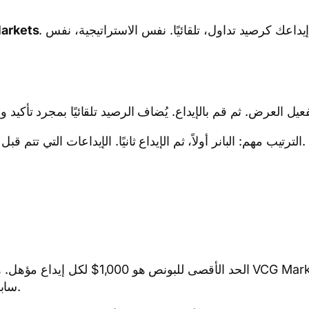
. فعّل العرض، وأودع في حسابك، وسنضيف نصف قيمة إيداعك كرصيد تداول، تلقائيًا. نفس الاستراتيجية، نفس
بونص ا VCG Markets
الترتيب مهم: البانر أولاً، ثم الإيداع ثانيًا. الإيداعات التي تتم قبل تفعيل البانر لن تكون مؤهلة، لذا طالب به قبل تمويل حسابك.
فإذا كنت قد حصلت بالفعل على رصيد من بو
سابق، فإن أي مبلغ متبقٍ من الحد الأقصى ينتقل إلى هذا العرض.