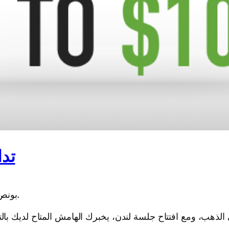
تدا
بونص رصيد بنسبة 50% للمتداولين الموجودين بالفعل في السوق.
هب، ومع افتتاح جلسة لندن، يخبرك الهامش المتاح لديك بالتخ