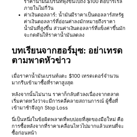
ราคาน้ำมันเบรนท์พุ่งขึ้นไปถึง $100 ต่อบาร์เรล
ภายในไม่กี่วัน
ค่าเงินดอลลาร์: น้ำมันมีราคาเป็นดอลลาร์สหรัฐ
ค่าเงินดอลลาร์ที่อ่อนค่าลงมักหมายถึงราคา
น้ำมันที่สูงขึ้น ส่วนค่าเงินดอลลาร์ที่แข็งค่าขึ้นมัก
จะกดดันให้ราคาน้ำมันลดลง
บทเรียนจากฮอร์มุซ: อย่าเทรด
ตามพาดหัวข่าว
เมื่อราคาน้ำมันเบรนท์แตะ $100 เทรดเดอร์จำนวน
มากรีบเข้ามาซื้อที่ราคาสูงสุด
หลังจากนั้นไม่นาน ราคาก็กลับตัวลงเนื่องจากตลาด
เริ่มคาดหวังว่าจะมีการคลี่คลายสถานการณ์ ผู้ซื้อที่
เข้ามาช้าจึงถูก Stop Loss
นี่เป็นหนึ่งในข้อผิดพลาดที่พบบ่อยที่สุดของมือใหม่ คือ
การซื้อหลังจากที่ราคาเคลื่อนไหวไปมากแล้วแทนที่จะ
ซื้อก่อนหน้า