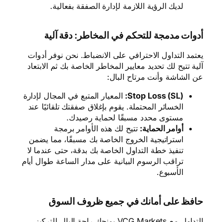
لديك الرؤية اللازمة لإدارة الصفقة بفعالية.
أدوات مدمجة للتحكم في المخاطر: دقة آلية
يعتمد التداول الاحترافي على الانضباط. نحن نوفر أدوات
آلية تتيح لك تحديد معايير المخاطر الخاصة بك ثم الابتعاد
عن الشاشة وأنت مرتاح البال:
Stop Loss (SL):
المعيار المتبع في المجال لإدارة
الخسائر المحتملة. يقوم بإغلاق صفقتك تلقائيًا عند
مستوى محدد مسبقًا لحماية رصيدك.
أوامر الحماية:
تتيح لك هذه الأوامر برمجة
استراتيجية الخروج الخاصة بك مسبقًا، مما يضمن
تنفيذ خطة التداول الخاصة بك بدقة، حتى عندما لا
تراقب الرسوم البيانية على مدار الساعة طوال أيام
الأسبوع.
حافظ على أمانك في جميع ظروف السوق
التداول مع VCG Markets يمنحك راحة البال للتركيز