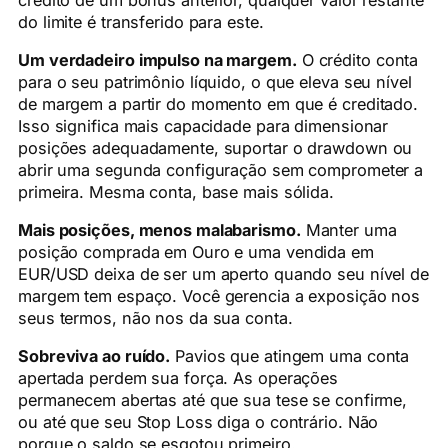
do limite é transferido para este.
Um verdadeiro impulso na margem.
O crédito conta
para o seu patrimônio líquido, o que eleva seu nível
de margem a partir do momento em que é creditado.
Isso significa mais capacidade para dimensionar
posições adequadamente, suportar o drawdown ou
abrir uma segunda configuração sem comprometer a
primeira. Mesma conta, base mais sólida.
Mais posições, menos malabarismo.
Manter uma
posição comprada em Ouro e uma vendida em
EUR/USD deixa de ser um aperto quando seu nível de
margem tem espaço. Você gerencia a exposição nos
seus termos, não nos da sua conta.
Sobreviva ao ruído.
Pavios que atingem uma conta
apertada perdem sua força. As operações
permanecem abertas até que sua tese se confirme,
ou até que seu Stop Loss diga o contrário. Não
porque o saldo se esgotou primeiro.