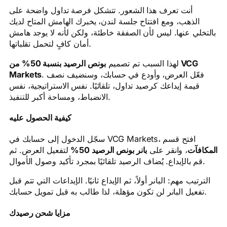
أنت تعرف هذا الشعور. تتشكل فرصة تداول واضحة على
الذهب، ومع افتتاح جلسة لندن، يخبرك الهامش المتاح لديك
بالتخلي عنها. ليس لأن الصفقة خاطئة، ولكن لأنه لا يوجد هامش
أمان كافٍ لتحمل تقلباتها.
لهذا السبب تم تصميم
بونص الرصيد بنسبة 50% من VCG
Markets
. فعّل العرض، وأودع في حسابك، وسنضيف نصف
قيمة إيداعك كرصيد تداول، تلقائيًا. نفس الاستراتيجية، نفس
الانضباط، ومساحة أكبر للتنفيذ.
كيفية الحصول عليه
سجّل الدخول إلى حسابك في VCG Markets، افتح قسم
المكافآت
، وانقر على
بانر بونص الرصيد 50%
لتفعيل العرض. ثم
قم بالإيداع. يُضاف الرصيد تلقائيًا بمجرد تأكيد وصول الأموال.
الترتيب مهم: البانر أولاً، ثم الإيداع ثانيًا. الإيداعات التي تتم قبل
تفعيل البانر لن تكون مؤهلة، لذا طالب به قبل تمويل حسابك.
مزايا شحن رصيدك