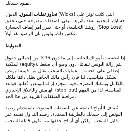
لقيود حسابك.
تجاوز تقلبات السوق.
الذيول (Wicks) التي كانت تؤثر على
حسابك المحدود تفقد تأثيرها. تبقى الصفقات مفتوحة حتى تتحقق
رؤيتك التحليلية، أو حتى يقرر أمر إيقاف الخسارة (Stop Loss)
عكس ذلك. وليس لأن الرصيد نفد أولاً.
الضوابط
إذا انخفضت أموالك الخاصة إلى ما دون 35% من إجمالي حقوق
الملكية (equity)، يتم إزالة البونص تلقائيًا، دون وضع أي ضغط
إضافي على الحساب. عمليات السحب تقلل من قيمة البونص
بشكل متناسب، لذا فإن رأس مالك الخاص يظل دائمًا ملكك
بالكامل ويمكنك التصرف فيه. بمجرد إزالة البونص، تُطبق قواعد
الهامش والإغلاق الإجباري (stop-out) القياسية، لذا من المهم
مراقبة الصفقات القريبة من هذا الحد.
تُضاف الأرباح الناتجة عن الصفقات المفتوحة باستخدام رصيد
البونص إلى حسابك بالطريقة المعتادة. رصيد التداول نفسه غير
قابل للسحب، ولكن أي أرباح تحققها منه تكون قابلة للسحب.