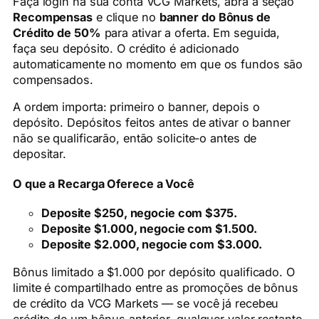
Faça login na sua conta VCG Markets, abra a seção
Recompensas
e clique no
banner do Bônus de
Crédito de 50%
para ativar a oferta. Em seguida,
faça seu depósito. O crédito é adicionado
automaticamente no momento em que os fundos são
compensados.
A ordem importa: primeiro o banner, depois o
depósito. Depósitos feitos antes de ativar o banner
não se qualificarão, então solicite-o antes de
depositar.
O que a Recarga Oferece a Você
Deposite $250, negocie com $375.
Deposite $1.000, negocie com $1.500.
Deposite $2.000, negocie com $3.000.
Bônus limitado a $1.000 por depósito qualificado. O
limite é compartilhado entre as promoções de bônus
de crédito da VCG Markets — se você já recebeu
crédito de um bônus anterior, qualquer valor restante