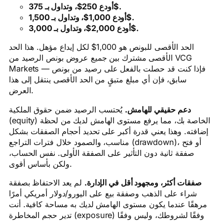
أودع 250$، وتداول بـ 375$.
أودع 1,000$، وتداول بـ 1,500$.
أودع 2,000$، وتداول بـ 3,000$.
الحد الأقصى للبونص هو 1,000$ لكل إيداع مؤهل. هذا الحد
الأقصى مشترك بين جميع عروض بونص الرصيد من VCG
Markets — فإذا كنت قد حصلت بالفعل على رصيد من بونص
سابق، فإن أي مبلغ متبقٍ من الحد الأقصى ينتقل إلى هذا
العرض.
دعم حقيقي للهامش.
يُحتسب الرصيد ضمن حقوق الملكية
(equity) الخاصة بك، مما يرفع مستوى الهامش لديك من لحظة
إضافته. وهذا يعني قدرة أكبر على تحديد أحجام الصفقات بشكل
مناسب، والصمود خلال فترات التراجع (drawdown)، أو فتح
صفقة ثانية دون التأثير على الصفقة الأولى. نفس الحساب،
ولكن بأساس أقوى.
صفقات أكثر، ومجهود أقل في الإدارة.
لم يعد الاحتفاظ بصفقة
شراء على الذهب وصفقة بيع على اليورو/دولار أمريكي أمرًا
مرهقًا عندما يكون مستوى الهامش لديك به مساحة كافية. أنت
تدير حجم المخاطرة (exposure) وفقًا لشروطك، وليس وفقًا