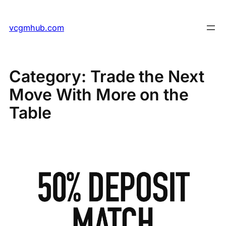
Skip
to
vcgmhub.com
content
Category:
Trade the Next
Move With More on the
Table