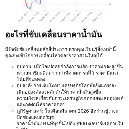
อะไรที่ขับเคลื่อนราคาน้ำมัน
มีปัจจัยขับเคลื่อนหลักสี่ประการ หากคุณเรียนรู้สิ่งเหล่านี้
คุณจะเข้าใจการเคลื่อนไหวของราคาส่วนใหญ่ได้
อุปทาน: เมื่อโอเปกลดกำลังการผลิต ราคามักจะสูงขึ้น
หากสมาชิกผลิตมากกว่าที่คาดการณ์ไว้ ราคามีแนว
โน้มที่จะลดลง
อุปสงค์: การเติบโตทางเศรษฐกิจโลกที่แข็งแกร่งจะ
เพิ่มอุปสงค์และผลักดันให้ราคาน้ำมันสูงขึ้น
ความกังวลเกี่ยวกับภาวะเศรษฐกิจถดถอยจะลดอุปสงค์
และกดดันให้ราคาลดลง
ภูมิรัฐศาสตร์: ในเดือนมีนาคม 2026 อิหร่านขู่ว่าจะ
ปิดช่องแคบฮอร์มุซ
ราคาน้ำมันเบรนท์พุ่งขึ้นไปถึง $100 ต่อบาร์เรลภายใน