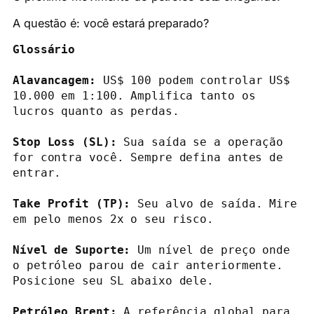
A questão é: você estará preparado?
Glossário
Alavancagem:
 US$ 100 podem controlar US$ 
10.000 em 1:100. Amplifica tanto os 
lucros quanto as perdas.

Stop Loss (SL):
 Sua saída se a operação 
for contra você. Sempre defina antes de 
Take Profit (TP):
 Seu alvo de saída. Mire 
em pelo menos 2x o seu risco.

Nível de Suporte:
 Um nível de preço onde 
o petróleo parou de cair anteriormente. 
Posicione seu SL abaixo dele.

Petróleo Brent: 
A referência global para 