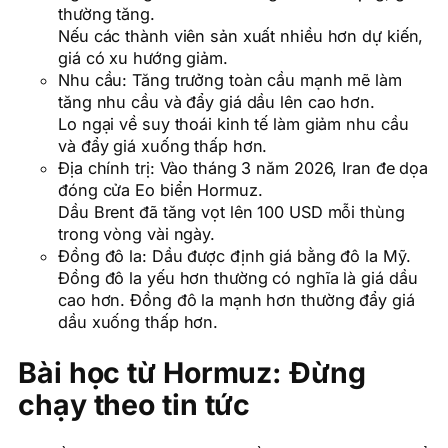
thường tăng.
Nếu các thành viên sản xuất nhiều hơn dự kiến,
giá có xu hướng giảm.
Nhu cầu: Tăng trưởng toàn cầu mạnh mẽ làm
tăng nhu cầu và đẩy giá dầu lên cao hơn.
Lo ngại về suy thoái kinh tế làm giảm nhu cầu
và đẩy giá xuống thấp hơn.
Địa chính trị: Vào tháng 3 năm 2026, Iran đe dọa
đóng cửa Eo biển Hormuz.
Dầu Brent đã tăng vọt lên 100 USD mỗi thùng
trong vòng vài ngày.
Đồng đô la: Dầu được định giá bằng đô la Mỹ.
Đồng đô la yếu hơn thường có nghĩa là giá dầu
cao hơn. Đồng đô la mạnh hơn thường đẩy giá
dầu xuống thấp hơn.
Bài học từ Hormuz: Đừng
chạy theo tin tức