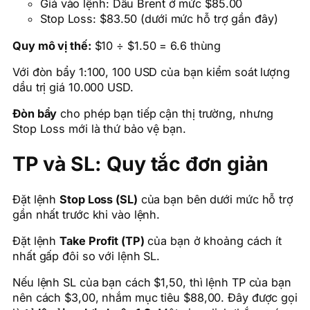
Giá vào lệnh: Dầu Brent ở mức $85.00
Stop Loss: $83.50 (dưới mức hỗ trợ gần đây)
Quy mô vị thế:
$10 ÷ $1.50 = 6.6 thùng
Với đòn bẩy 1:100, 100 USD của bạn kiểm soát lượng
dầu trị giá 10.000 USD.
Đòn bẩy
cho phép bạn tiếp cận thị trường, nhưng
Stop Loss mới là thứ bảo vệ bạn.
TP và SL: Quy tắc đơn giản
Đặt lệnh
Stop Loss (SL)
của bạn bên dưới mức hỗ trợ
gần nhất trước khi vào lệnh.
Đặt lệnh
Take Profit (TP)
của bạn ở khoảng cách ít
nhất gấp đôi so với lệnh SL.
Nếu lệnh SL của bạn cách $1,50, thì lệnh TP của bạn
nên cách $3,00, nhắm mục tiêu $88,00. Đây được gọi