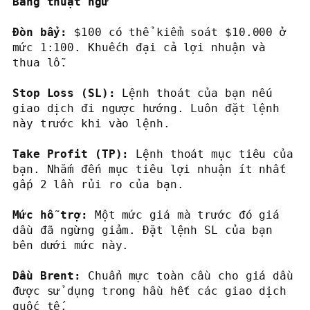
Bảng thuật ngữ
Đòn bẩy:
 $100 có thể kiểm soát $10.000 ở 
mức 1:100. Khuếch đại cả lợi nhuận và 
thua lỗ.

Stop Loss (SL):
 Lệnh thoát của bạn nếu 
giao dịch đi ngược hướng. Luôn đặt lệnh 
Take Profit (TP):
 Lệnh thoát mục tiêu của 
bạn. Nhắm đến mục tiêu lợi nhuận ít nhất 
gấp 2 lần rủi ro của bạn.

Mức hỗ trợ:
 Một mức giá mà trước đó giá 
dầu đã ngừng giảm. Đặt lệnh SL của bạn 
bên dưới mức này.

Dầu Brent: 
Chuẩn mực toàn cầu cho giá dầu 
được sử dụng trong hầu hết các giao dịch 
quốc tế.