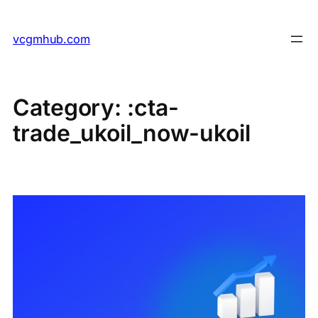
Skip
to
vcgmhub.com
content
Category:
:cta-
trade_ukoil_now-ukoil