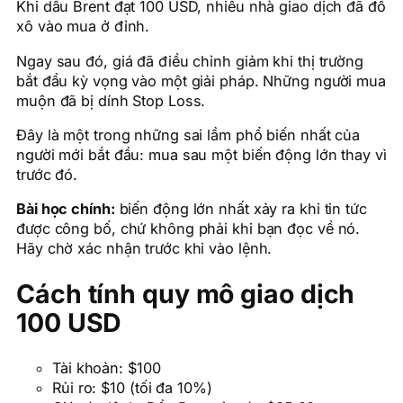
Khi dầu Brent đạt 100 USD, nhiều nhà giao dịch đã đổ
xô vào mua ở đỉnh.
Ngay sau đó, giá đã điều chỉnh giảm khi thị trường
bắt đầu kỳ vọng vào một giải pháp. Những người mua
muộn đã bị dính Stop Loss.
Đây là một trong những sai lầm phổ biến nhất của
người mới bắt đầu: mua sau một biến động lớn thay vì
trước đó.
Bài học chính:
biến động lớn nhất xảy ra khi tin tức
được công bố, chứ không phải khi bạn đọc về nó.
Hãy chờ xác nhận trước khi vào lệnh.
Cách tính quy mô giao dịch
100 USD
Tài khoản: $100
Rủi ro: $10 (tối đa 10%)