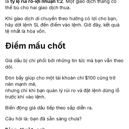
là
tỷ lệ rủi ro-lợi nhuận 1:2
. Một giao dịch thắng có
thể bù cho hai giao dịch thua.
Khi giao dịch di chuyển theo hướng có lợi cho bạn,
hãy dời lệnh SL đến điểm vào lệnh. Giờ đây, kết quả
tệ nhất là hòa vốn.
Điểm mấu chốt
Giá dầu bị chi phối bởi những tin tức mà bạn vẫn theo
dõi.
Đòn bẩy giúp cho một tài khoản chỉ $100 cũng trở
nên mạnh mẽ,
nhưng chỉ khi bạn quản lý rủi ro và đặt lệnh dừng lỗ
trước khi vào lệnh.
Biến động giá dầu tiếp theo sắp diễn ra.
Câu hỏi là: bạn đã sẵn sàng chưa?