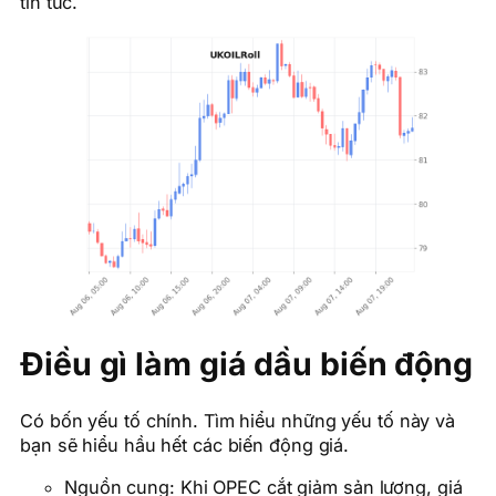
tin tức.
Điều gì làm giá dầu biến động
Có bốn yếu tố chính. Tìm hiểu những yếu tố này và
bạn sẽ hiểu hầu hết các biến động giá.
Nguồn cung: Khi OPEC cắt giảm sản lượng, giá