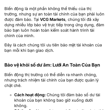
Biến động là một phần không thể thiếu của thị
trường, nhưng sự an toàn tài chính của bạn phải luôn
được đảm bảo. Tại
VCG Markets
, chúng tôi đã xây
dựng nhiều lớp bảo vệ trực tiếp trong ứng dụng, đảm
bảo bạn luôn hoàn toàn kiểm soát hành trình tài
chính của mình.
Đây là cách chúng tôi ưu tiên bảo mật tài khoản của
bạn mỗi khi bạn giao dịch.
Bảo vệ khỏi số dư âm: Lưới An Toàn Của Bạn
Biến động thị trường có thể diễn ra nhanh chóng,
nhưng trách nhiệm tài chính của bạn được quản lý
chặt chẽ.
Cách hoạt động:
Chúng tôi đảm bảo số dư tài
khoản của bạn không bao giờ xuống dưới
không.