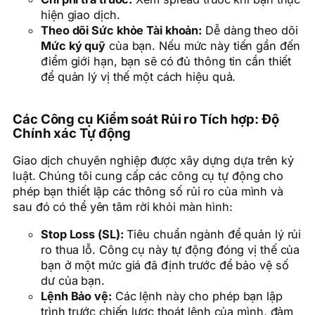
hiện giao dịch.
Theo dõi Sức khỏe Tài khoản:
Dễ dàng theo dõi
Mức ký quỹ
của bạn. Nếu mức này tiến gần đến
điểm giới hạn, bạn sẽ có đủ thông tin cần thiết
để quản lý vị thế một cách hiệu quả.
Các Công cụ Kiểm soát Rủi ro Tích hợp: Độ
Chính xác Tự động
Giao dịch chuyên nghiệp được xây dựng dựa trên kỷ
luật. Chúng tôi cung cấp các công cụ tự động cho
phép bạn thiết lập các thông số rủi ro của mình và
sau đó có thể yên tâm rời khỏi màn hình:
Stop Loss (SL):
Tiêu chuẩn ngành để quản lý rủi
ro thua lỗ. Công cụ này tự động đóng vị thế của
bạn ở một mức giá đã định trước để bảo vệ số
dư của bạn.
Lệnh Bảo vệ:
Các lệnh này cho phép bạn lập
trình trước chiến lược thoát lệnh của mình, đảm