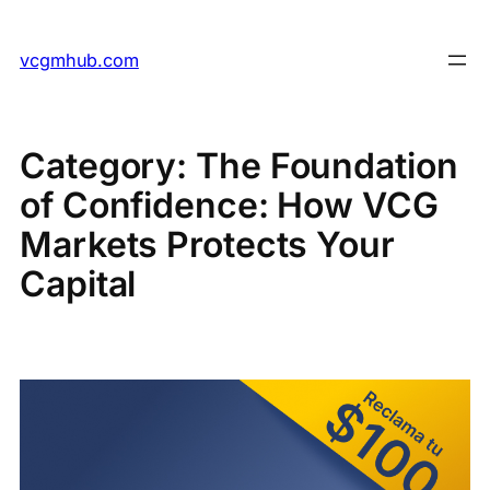
Skip
to
vcgmhub.com
content
Category:
The Foundation
of Confidence: How VCG
Markets Protects Your
Capital