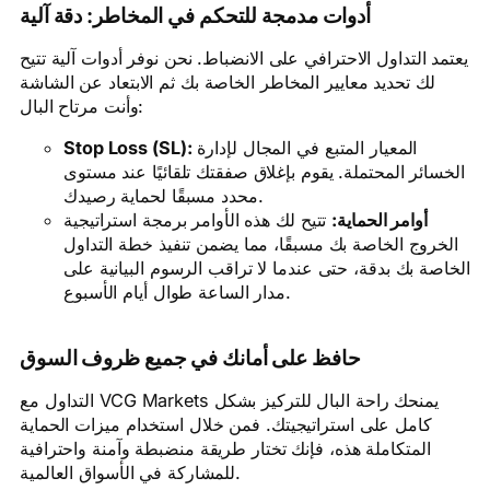
أدوات مدمجة للتحكم في المخاطر: دقة آلية
يعتمد التداول الاحترافي على الانضباط. نحن نوفر أدوات آلية تتيح
لك تحديد معايير المخاطر الخاصة بك ثم الابتعاد عن الشاشة
وأنت مرتاح البال:
Stop Loss (SL):
المعيار المتبع في المجال لإدارة
الخسائر المحتملة. يقوم بإغلاق صفقتك تلقائيًا عند مستوى
محدد مسبقًا لحماية رصيدك.
أوامر الحماية:
تتيح لك هذه الأوامر برمجة استراتيجية
الخروج الخاصة بك مسبقًا، مما يضمن تنفيذ خطة التداول
الخاصة بك بدقة، حتى عندما لا تراقب الرسوم البيانية على
مدار الساعة طوال أيام الأسبوع.
حافظ على أمانك في جميع ظروف السوق
التداول مع VCG Markets يمنحك راحة البال للتركيز بشكل
كامل على استراتيجيتك. فمن خلال استخدام ميزات الحماية
المتكاملة هذه، فإنك تختار طريقة منضبطة وآمنة واحترافية
للمشاركة في الأسواق العالمية.