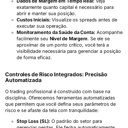
Dados de Margem em Tempo Real:
Veja
exatamente quanto capital é necessário para
abrir e manter sua posição.
Custos Iniciais:
Visualize os spreads antes de
executar sua operação.
Monitoramento da Saúde da Conta:
Acompanhe
facilmente seu
Nível de Margem
. Se ele se
aproximar de um ponto crítico, você terá a
visibilidade necessária para gerenciar a posição
de forma eficaz.
Controles de Risco Integrados: Precisão
Automatizada
O trading profissional é construído com base na
disciplina. Oferecemos ferramentas automatizadas
que permitem que você defina seus parâmetros de
risco e se afaste da tela com tranquilidade:
Stop Loss (SL):
O padrão do setor para
gerenciar perdas. Ele fecha automaticamente