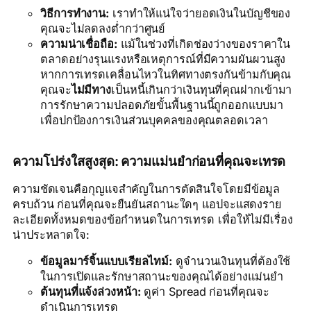
วิธีการทำงาน:
เราทำให้แน่ใจว่ายอดเงินในบัญชีของ
คุณจะไม่ลดลงต่ำกว่าศูนย์
ความน่าเชื่อถือ:
แม้ในช่วงที่เกิดช่องว่างของราคาใน
ตลาดอย่างรุนแรงหรือเหตุการณ์ที่มีความผันผวนสูง
หากการเทรดเคลื่อนไหวในทิศทางตรงกันข้ามกับคุณ
คุณจะ
ไม่มีทาง
เป็นหนี้เกินกว่าเงินทุนที่คุณฝากเข้ามา
การรักษาความปลอดภัยขั้นพื้นฐานนี้ถูกออกแบบมา
เพื่อปกป้องการเงินส่วนบุคคลของคุณตลอดเวลา
ความโปร่งใสสูงสุด: ความแม่นยำก่อนที่คุณจะเทรด
ความชัดเจนคือกุญแจสำคัญในการตัดสินใจโดยมีข้อมูล
ครบถ้วน ก่อนที่คุณจะยืนยันสถานะใดๆ แอปจะแสดงราย
ละเอียดทั้งหมดของข้อกำหนดในการเทรด เพื่อให้ไม่มีเรื่อง
น่าประหลาดใจ:
ข้อมูลมาร์จิ้นแบบเรียลไทม์:
ดูจำนวนเงินทุนที่ต้องใช้
ในการเปิดและรักษาสถานะของคุณได้อย่างแม่นยำ
ต้นทุนที่แจ้งล่วงหน้า:
ดูค่า Spread ก่อนที่คุณจะ
ดำเนินการเทรด