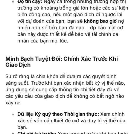
Độ tin cậy:
Ngay cả trong những trường hợp thị
trường có khoảng trống giá lớn hoặc các sự kiện
biến động cao, nếu một giao dịch đi ngược lại
với dự đoán của bạn, bạn sẽ
không bao giờ
nợ
nhiều hơn số tiền bạn đã nạp. Lớp bảo mật cơ
bản này được thiết kế để bảo vệ tài chính cá
nhân của bạn mọi lúc.
Minh Bạch Tuyệt Đối: Chính Xác Trước Khi
Giao Dịch
Sự rõ ràng là chìa khóa để đưa ra các quyết định
sáng suốt. Trước khi bạn xác nhận bất kỳ vị thế nào,
ứng dụng sẽ cung cấp thông tin chi tiết đầy đủ về
các yêu cầu của giao dịch để không có bất ngờ nào
xảy ra:
Dữ liệu Ký quỹ theo Thời gian thực:
Xem chính
xác số vốn cần thiết để mở và duy trì vị thế của
bạn.
Chi phí trả trước:
Xem spread trước khi bạn thực