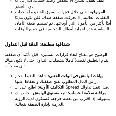
كيف تعمل:
نضمن ألا ينخفض رصيد حسابك أبدًا إلى ما
دون الصفر.
الموثوقية:
حتى خلال فجوات السوق الشديدة أو أحداث
التقلبات العالية، إذا تحركت صفقة ضدك، فلن تكون مدينًا
أبدًا
بأكثر من الأموال التي أودعتها. تم تصميم طبقة الأمان
الأساسية هذه لحماية أموالك الشخصية في جميع الأوقات.
شفافية مطلقة: الدقة قبل التداول
الوضوح هو مفتاح اتخاذ قرارات مستنيرة. قبل تأكيد أي صفقة،
يقدم التطبيق تفصيلاً كاملاً لمتطلبات التداول حتى لا تكون هناك
أي مفاجآت:
بيانات الهامش في الوقت الفعلي:
شاهد بالضبط حجم
رأس المال المطلوب لفتح صفقتك والحفاظ عليها.
اطلع على الـ Spread قبل تنفيذ تداولك.
التكاليف الأولية:
مراقبة سلامة الحساب:
تتبع
مستوى الهامش
الخاص بك
بسهولة. إذا اقترب من نقطة حرجة، فستكون لديك الرؤية
اللازمة لإدارة الصفقة بفعالية.