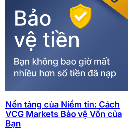
Nền tảng của Niềm tin: Cách
VCG Markets Bảo vệ Vốn của
Bạn