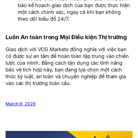
bảo kế hoạch giao dịch của bạn được thực hiện
một cách chính xác, ngay cả khi bạn không
theo dõi biểu đồ 24/7.
Luôn An toàn trong Mọi Điều kiện Thị trường
Giao dịch với VCG Markets đồng nghĩa với việc bạn
có được sự an tâm để hoàn toàn tập trung vào chiến
lược của mình. Bằng cách tận dụng các tính năng
bảo vệ tích hợp này, bạn đang lựa chọn một cách
thức kỷ luật, an toàn và chuyên nghiệp để tham gia
vào các thị trường toàn cầu.
March 9, 2026