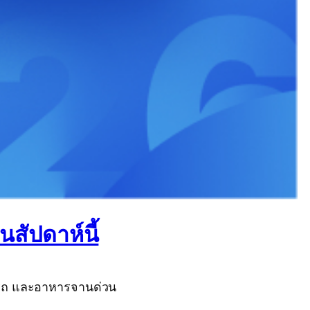
สัปดาห์นี้
ียกรถ และอาหารจานด่วน