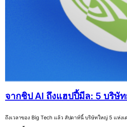
จากชิป AI ถึงแฮปปี้มีล: 5 บริ
ถึงเวลาของ Big Tech แล้ว สัปดาห์นี้ บริษัทใหญ่ 5 แห่ง